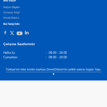
Bize Ulaşın
İletişim Bilgileri
Ücretsiz Keşif
Kombi Bulucu
Bizi Takip Edin
Çalışma Saatlerimiz
Hafta İçi
:
09:00 - 18:00
Cumartesi
:
09:00 - 18:00
Türkiye'nin lider kombi markası DemirDöküm'ün yetkili satıcısı Isıgün Yapı,
Ankara ili Ulus ilçesi dahil tüm yurtta yaygın servis ağı ve 60 yılı aşkın
süredir hizmet veren yapısı ile ihtiyacınıza uygun kombiyi bulmanıza
yardımcı olacak.Isıgün Yapı, DemirDöküm Yetkili satıcısı olarak Ankara
ilinin Ulus ilçesinde müşterilerimize ısıtma, sıcak su ve soğutma
ihtiyaçlarına yönelik çözümler sunmaktadır. Isıtma, sıcak su ve soğutma
ihtiyaçlarınız için ekonomik, verimli ve uzun yıllar güvenle
kullanabileceğiniz kombi, klima, şofben, termosifon, merkezi sistem
kazan, merkezi sistem kombi kaskad çözümler için bize iletişim