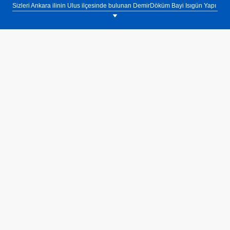
Sizleri Ankara ilinin Ulus ilçesinde bulunan DemirDöküm Bayi Isıgün Yapı
showroomumuza bekliyoruz. Tel: 0(312) 311 30 92.
DemirDöküm Kontrol Cihazı. Kablosuz bağlantı ile rahat kullanım, LCD
Ekran, Oda ve ayar sıcaklık gösterimi, Atron, Nitromix, Nitron, Nepto ve
Adonis kombi modelleri ile kullanım imkanı