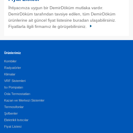
İhtiyacınıza uygun bir DemirDöküm mutlaka vardır.
DemirDöküm tarafından tavsiye edilen, tüm DemirDöküm
ürünlerine ait güncel fiyat listesine buradan ulaşabilirsiniz.
Fiyatlarla ilgili firmamız ile görüşebilirsiniz.
Ürünlerimiz
Kombiler
Radyatörler
Klimalar
VRF Sistemleri
Isı Pompaları
Oda Termostatları
Kazan ve Merkezi Sistemler
Termosifonlar
Şofbenler
Elektrikli Isıtıcılar
Fiyat Listesi