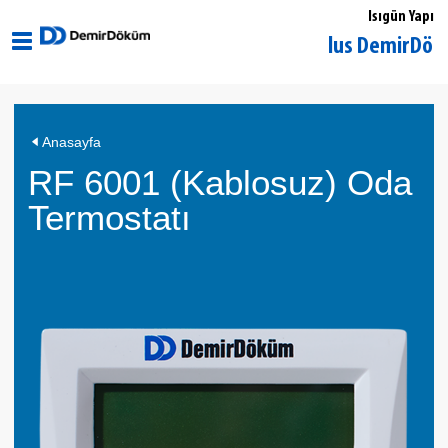
Isıgün Yapı
Ankara Ulus DemirDöküm Yetk
Anasayfa
RF 6001 (Kablosuz) Oda
Termostatı